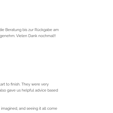
e Beratung bis zur Rückgabe am
enehm. Vielen Dank nochmal!!
o finish. They were very
o gave us helpful advice based
gined, and seeing it all come