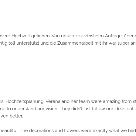
re Hochzeit geliehen. Von unserer kurzfristigen Anfrage, über di
ig toll unterstützt und die Zusammenarbeit mit ihr war super ang
ochzeitsplanung! Verena and her team were amazing from start t
o understand our vision. They didn’t just follow our ideas but als
better.
utiful. The decorations and flowers were exactly what we had ima