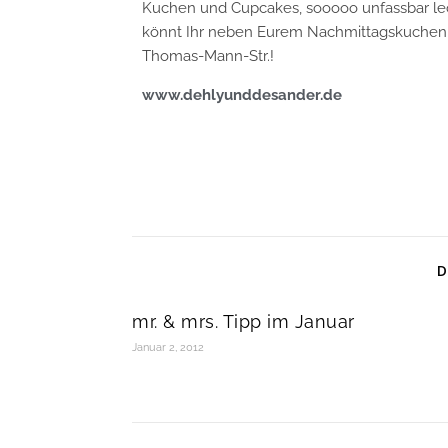
Kuchen und Cupcakes, sooooo unfassbar lec
könnt Ihr neben Eurem Nachmittagskuchen a
Thomas-Mann-Str.!
www.dehlyunddesander.de
D
mr. & mrs. Tipp im Januar
Januar 2, 2012