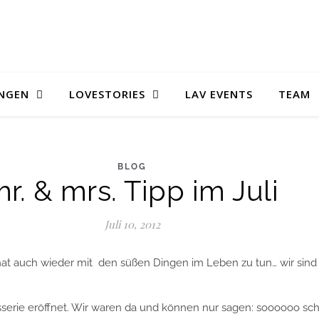
UNGEN
LOVESTORIES
LAV EVENTS
TEAM
BLOG
r. & mrs. Tipp im Juli
Juli 10, 2012
 hat auch wieder mit den süßen Dingen im Leben zu tun… wir sind
sserie eröffnet. Wir waren da und können nur sagen: soooooo sc