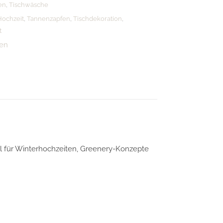
ien
,
Tischwäsche
Hochzeit
,
Tannenzapfen
,
Tischdekoration
,
t
gen
al für Winterhochzeiten, Greenery-Konzepte