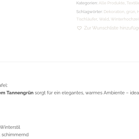
Kategorien:
Alle Produkte
,
Textil
Schlagwörter:
Dekoration
,
grün
,
Tischläufer
,
Wald
,
Winterhochzei
Zur Wunschliste hinzufü
fel:
lem Tannengrün
sorgt für ein elegantes, warmes Ambiente – ide
Winterstil
nt schimmernd