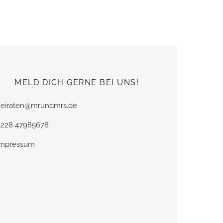
MELD DICH GERNE BEI UNS!
heiraten@mrundmrs.de
0228 47985678
Impressum