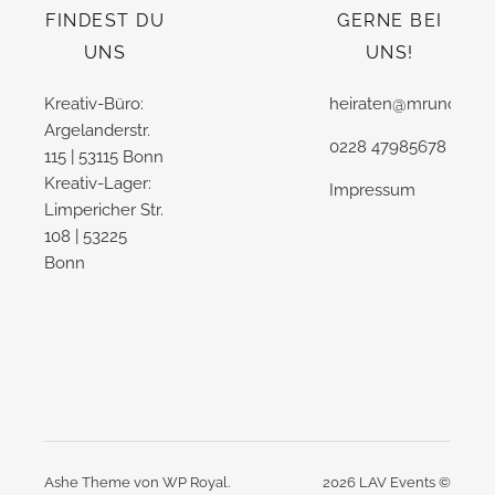
FINDEST DU
GERNE BEI
UNS
UNS!
Kreativ-Büro:
heiraten@mrundmrs.
Argelanderstr.
0228 47985678
115 | 53115 Bonn
Kreativ-Lager:
Impressum
Limpericher Str.
108 | 53225
Bonn
Ashe Theme von
WP Royal
.
2026 LAV Events ©