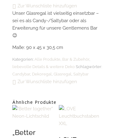
Zur Wunschliste hinzufügen
Unser Glasregal ist vielseitig einsetzbar –
sei es als Candy-/Saltybar oder als
Erweiterung für unsere Gentlemens Bar
😉
Maße: 90 x 45 x 30,5 cm
Kategorien:
Alle Produkte
,
Bar & Zubehör
,
liebevolle Details & weitere Deko
Schlagwörter:
Candybar
,
Dekoregal
,
Glasregal
,
Saltybar
Zur Wunschliste hinzufügen
Ähnliche Produkte
„Better