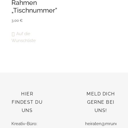
Rahmen
„Tischnummer“
3,00
€
Auf die
Wunschliste
HIER
MELD DICH
FINDEST DU
GERNE BEI
UNS
UNS!
Kreativ-Büro:
heiraten@mrundmrs.