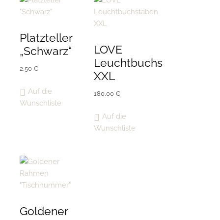
Platzteller
LOVE
„Schwarz“
Leuchtbuchstaben
2,50
€
XXL
Auf die
180,00
€
Wunschliste
Auf die
Wunschliste
Goldener