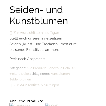
Seiden- und
Kunstblumen
Zur Wunschliste hinzufügen
Stellt euch unserem vielseitigen
Seiden-,Kunst- und Trockenblumen eure
passende Floristik zusammen.
Preis nach Absprache.
Kategorien:
Alle Produkte
,
liebevolle Details &
weitere Deko
Schlagwörter:
Kunstblumen
,
Seidenblumen
Zur Wunschliste hinzufügen
Ähnliche Produkte