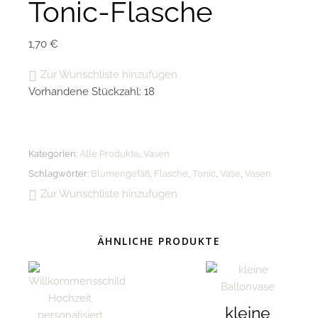
Tonic-Flasche
1,70
€
Zur Wunschliste hinzufügen
Vorhandene Stückzahl: 18
Kategorien:
Alle Produkte
,
Vasen
Schlagwörter:
Blumengefäß
,
Flasche
,
Tonic
,
Vase
,
Vasen
Zur Wunschliste hinzufügen
ÄHNLICHE PRODUKTE
kleine