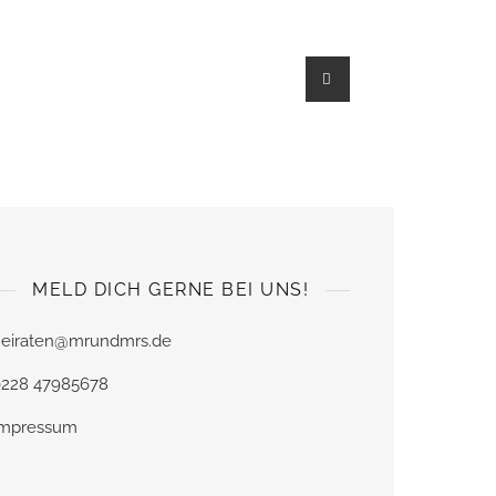
→
MELD DICH GERNE BEI UNS!
heiraten@mrundmrs.de
0228 47985678
Impressum