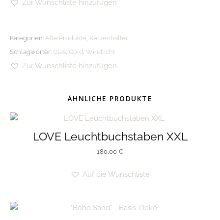
Zur Wunschliste hinzufügen
Kategorien:
Alle Produkte
,
Kerzenhalter
Schlagwörter:
Glas
,
Gold
,
Windlicht
Zur Wunschliste hinzufügen
ÄHNLICHE PRODUKTE
LOVE Leuchtbuchstaben XXL
180,00
€
Auf die Wunschliste