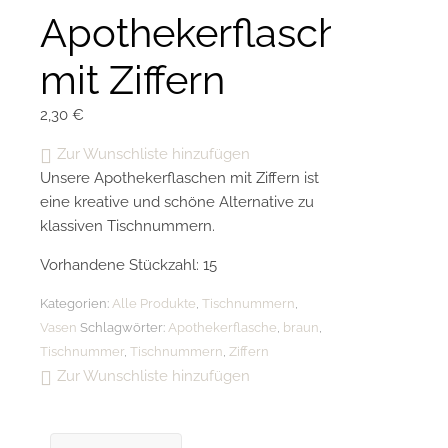
Apothekerflasche
mit Ziffern
2,30
€
Zur Wunschliste hinzufügen
Unsere Apothekerflaschen mit Ziffern ist
eine kreative und schöne Alternative zu
klassiven Tischnummern.
Vorhandene Stückzahl: 15
Kategorien:
Alle Produkte
,
Tischnummern
,
Vasen
Schlagwörter:
Apothekerflasche
,
braun
,
Tischnummer
,
Tischnummern
,
Ziffern
Zur Wunschliste hinzufügen