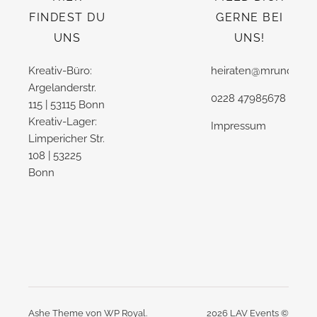
FINDEST DU
GERNE BEI
UNS
UNS!
Kreativ-Büro:
heiraten@mrundmrs.
Argelanderstr.
0228 47985678
115 | 53115 Bonn
Kreativ-Lager:
Impressum
Limpericher Str.
108 | 53225
Bonn
Ashe Theme von
WP Royal
.
2026 LAV Events ©