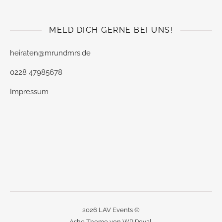
MELD DICH GERNE BEI UNS!
heiraten@mrundmrs.de
0228 47985678
Impressum
2026 LAV Events ©
Ashe Theme von
WP Royal
.